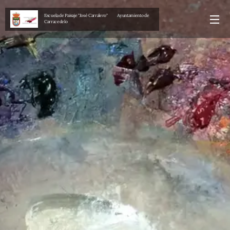
Escuela de Paisaje "José Carralero" Ayuntamiento de
Carracedelo